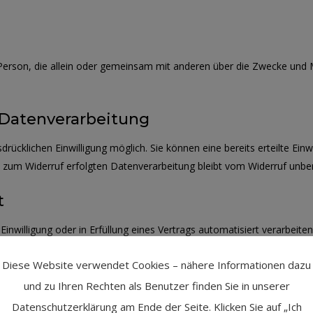
sche Person, die allein oder gemeinsam mit anderen über die Zwecke u
r Datenverarbeitung
rücklichen Einwilligung möglich. Sie können eine bereits erteilte Einw
is zum Widerruf erfolgten Datenverarbeitung bleibt vom Widerruf unber
t
Einwilligung oder in Erfüllung eines Vertrags automatisiert verarbeite
 Sie die direkte Übertragung der Daten an einen anderen Verantwortl
Diese Website verwendet Cookies – nähere Informationen dazu
und zu Ihren Rechten als Benutzer finden Sie in unserer
Datenschutzerklärung am Ende der Seite. Klicken Sie auf „Ich