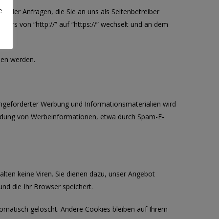
e
 oder Anfragen, die Sie an uns als Seitenbetreiber
sers von “http://” auf “https://” wechselt und an dem
esen werden.
ngeforderter Werbung und Informationsmaterialien wird
usendung von Werbeinformationen, etwa durch Spam-E-
lten keine Viren. Sie dienen dazu, unser Angebot
und die Ihr Browser speichert.
omatisch gelöscht. Andere Cookies bleiben auf Ihrem