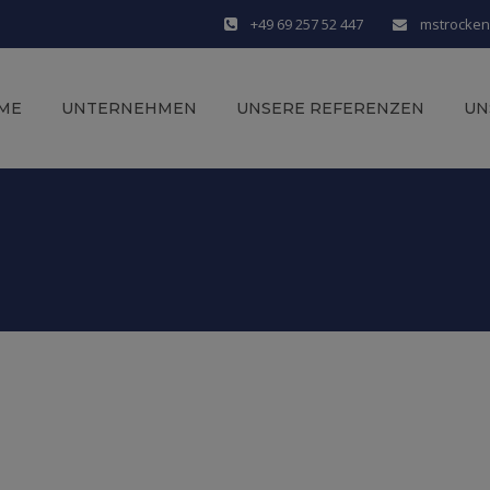
+49 69 257 52 447
mstrocke
ME
UNTERNEHMEN
UNSERE REFERENZEN
UN