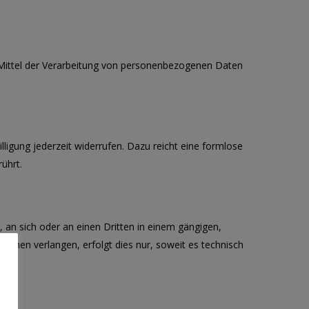
nd Mittel der Verarbeitung von personenbezogenen Daten
illigung jederzeit widerrufen. Dazu reicht eine formlose
ührt.
n, an sich oder an einen Dritten in einem gängigen,
ichen verlangen, erfolgt dies nur, soweit es technisch