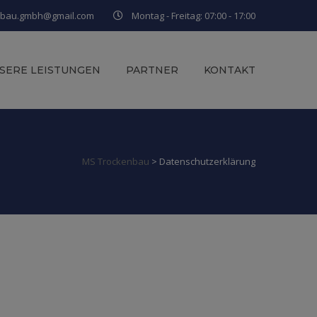
nbau.gmbh@gmail.com
Montag - Freitag: 07:00 - 17:00
SERE LEISTUNGEN
PARTNER
KONTAKT
MS Trockenbau
>
Datenschutzerklärung